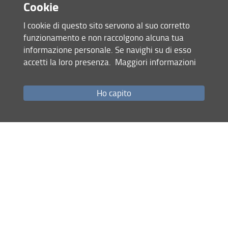
Cookie
I cookie di questo sito servono al suo corretto
funzionamento e non raccolgono alcuna tua
informazione personale. Se navighi su di esso
accetti la loro presenza.
Maggiori informazioni
Accesso rapido
Ho capito
Come raggiungerci
Studenti
Job Placement
Ricerca
Eventi Unifi
Unifi Include
Servizi informatici
Sicurezza in Ateneo
URP