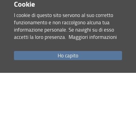
Cookie
I cookie di questo sito servono al suo corretto
funzionamento e non raccolgono alcuna tua
informazione personale. Se navighi su di esso
accetti la loro presenza.
Maggiori informazioni
Accesso rapido
Ho capito
Come raggiungerci
Studenti
Job Placement
Ricerca
Eventi Unifi
Unifi Include
Servizi informatici
Sicurezza in Ateneo
URP