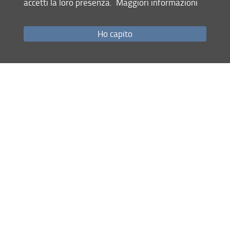
accetti la loro presenza.
Maggiori informazioni
Come raggiungerci
Studenti
Ho capito
Job Placement
Ricerca
Eventi Unifi
Unifi Include
Servizi informatici
Sicurezza in Ateneo
URP
Sistema Bibliotecario di Ateneo
Cerca
nel