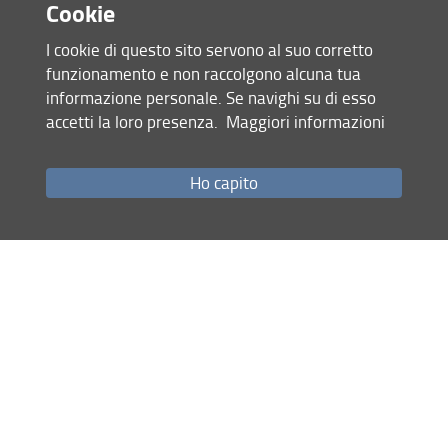
Cookie
I cookie di questo sito servono al suo corretto
funzionamento e non raccolgono alcuna tua
informazione personale. Se navighi su di esso
accetti la loro presenza.
Maggiori informazioni
Accesso rapido
Ho capito
Come raggiungerci
Studenti
Job Placement
Ricerca
Eventi Unifi
Unifi Include
Servizi informatici
Sicurezza in Ateneo
URP