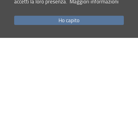
accetti la loro presenza.
Maggiori informazioni
Come raggiungerci
Studenti
Ho capito
Job Placement
Ricerca
Eventi Unifi
Unifi Include
Servizi informatici
Sicurezza in Ateneo
URP
Sistema Bibliotecario di Ateneo
Cerca
nel