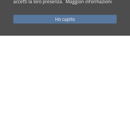
accetti la loro presenza.
Maggiori informazioni
Come raggiungerci
Studenti
Ho capito
Job Placement
Ricerca
Eventi Unifi
Unifi Include
Servizi informatici
Sicurezza in Ateneo
URP
Sistema Bibliotecario di Ateneo
Cerca
nel