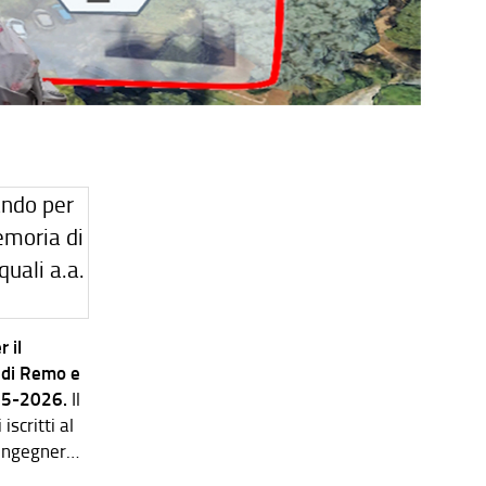
 il
 di Remo e
025-2026.
Il
scritti al
 Ingegneria