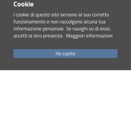
Cookie
I cookie di questo sito servono al suo corretto
funzionamento e non raccolgono alcuna tua
informazione personale. Se navighi su di esso
accetti la loro presenza.
Maggiori informazioni
Accesso rapido
Ho capito
Come raggiungerci
Studenti
Job Placement
Ricerca
Eventi Unifi
Unifi Include
Servizi informatici
Sicurezza in Ateneo
URP