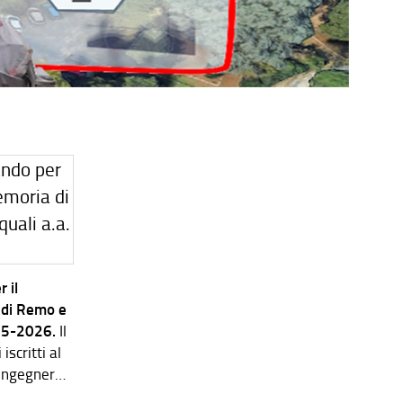
 il
 di Remo e
025-2026.
Il
scritti al
 Ingegneria