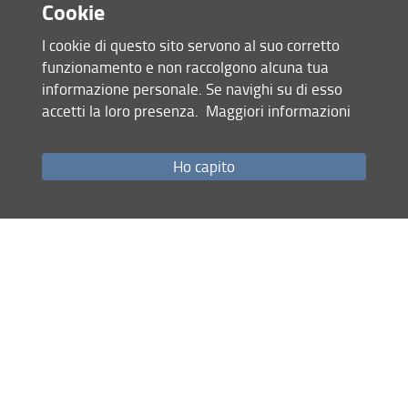
Cookie
I cookie di questo sito servono al suo corretto
funzionamento e non raccolgono alcuna tua
informazione personale. Se navighi su di esso
accetti la loro presenza.
Maggiori informazioni
Accesso rapido
Ho capito
Come raggiungerci
Studenti
Job Placement
Ricerca
Eventi Unifi
Unifi Include
Servizi informatici
Sicurezza in Ateneo
URP