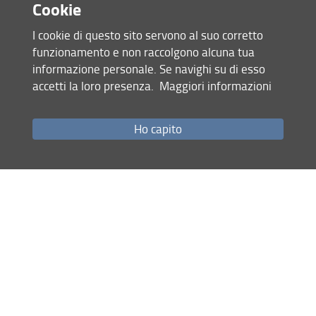
Cookie
I cookie di questo sito servono al suo corretto
funzionamento e non raccolgono alcuna tua
informazione personale. Se navighi su di esso
accetti la loro presenza.
Maggiori informazioni
Accesso rapido
Ho capito
Come raggiungerci
Studenti
Job Placement
Ricerca
Eventi Unifi
Unifi Include
Servizi informatici
Sicurezza in Ateneo
URP