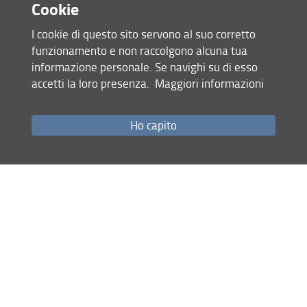
Cookie
I cookie di questo sito servono al suo corretto
funzionamento e non raccolgono alcuna tua
informazione personale. Se navighi su di esso
accetti la loro presenza.
Maggiori informazioni
Accesso rapido
Ho capito
Come raggiungerci
Studenti
Job Placement
Ricerca
Eventi Unifi
Unifi Include
Servizi informatici
Sicurezza in Ateneo
URP