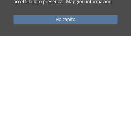
accetti la loro presenza.
Maggiori informazioni
Come raggiungerci
Studenti
Ho capito
Job Placement
Ricerca
Eventi Unifi
Unifi Include
Servizi informatici
Sicurezza in Ateneo
URP
Sistema Bibliotecario di Ateneo
Cerca
nel