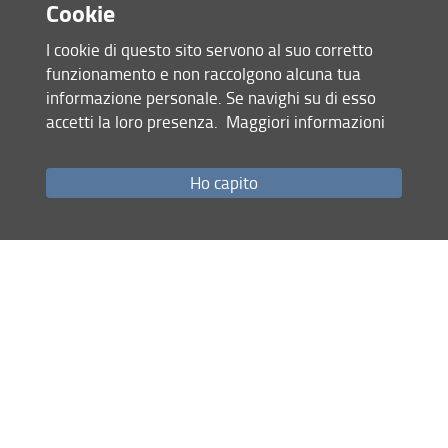
Cookie
I cookie di questo sito servono al suo corretto
funzionamento e non raccolgono alcuna tua
informazione personale. Se navighi su di esso
accetti la loro presenza.
Maggiori informazioni
Accesso rapido
Ho capito
Come raggiungerci
Studenti
Job Placement
Ricerca
Eventi Unifi
Unifi Include
Servizi informatici
Sicurezza in Ateneo
URP