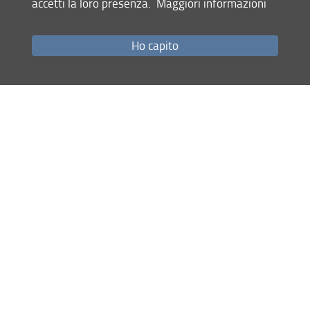
accetti la loro presenza.
Maggiori informazioni
Come raggiungerci
Studenti
Ho capito
Job Placement
Ricerca
Eventi Unifi
Unifi Include
Servizi informatici
Sicurezza in Ateneo
URP
Sistema Bibliotecario di Ateneo
Cerca
nel